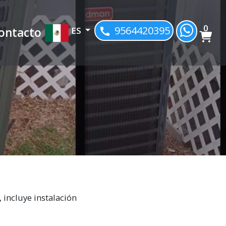
0
9564420395
ES
ontacto
 incluye instalación