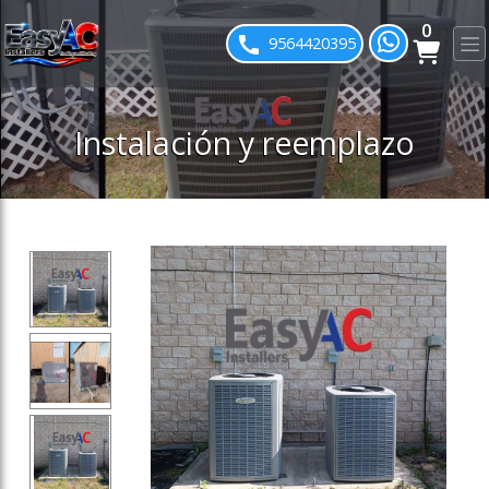
0
ose slideout menu.
9564420395
Instalación y reemplazo