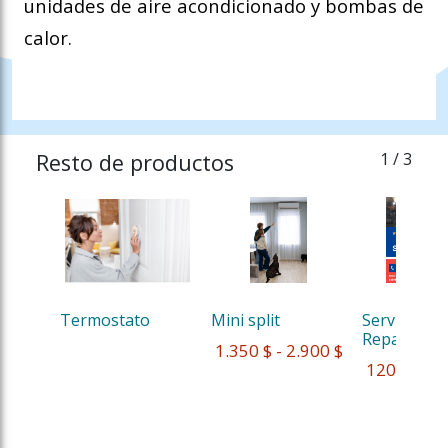
unidades de aire acondicionado y bombas de
calor.
Resto de productos
1
/ 3
Termostato
Mini split
Servicio y 
Reparación
 1.350 $ - 2.900 $
 120 $ - 2.